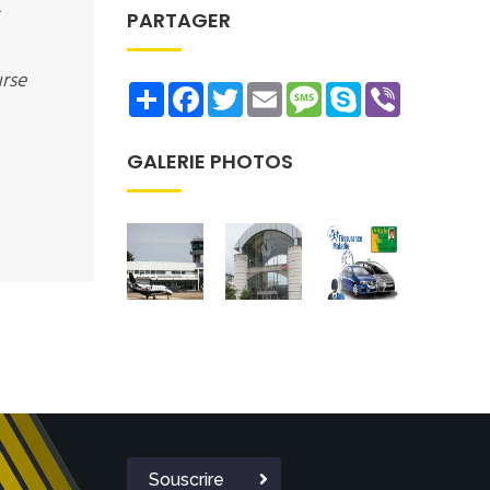
PARTAGER
urse
Share
Facebook
Twitter
Email
Message
Skype
Viber
GALERIE PHOTOS
Souscrire