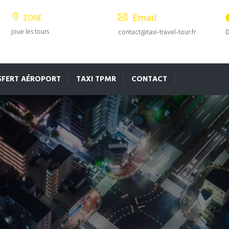
Email
ZONE
joue les tours
contact@taxi-travel-tour.fr
D
SFERT AÉROPORT
TAXI TPMR
CONTACT