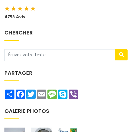
★
★
★
★
★
4753 Avis
CHERCHER
PARTAGER
Share
Facebook
Twitter
Email
Message
Skype
Viber
GALERIE PHOTOS