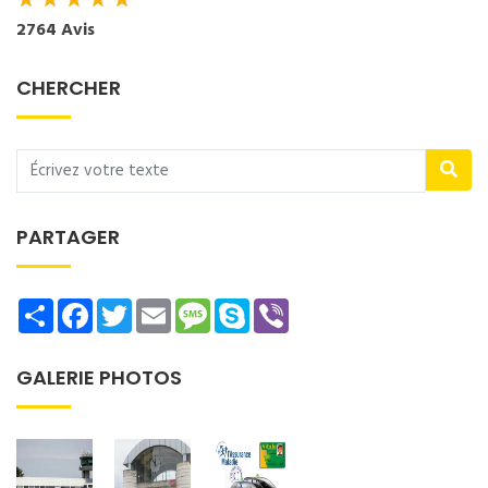
★
★
★
★
★
2764 Avis
CHERCHER
PARTAGER
Share
Facebook
Twitter
Email
Message
Skype
Viber
GALERIE PHOTOS