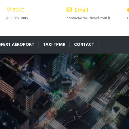
Email
ZONE
joue les tours
contact@taxi-travel-tour.fr
D
SFERT AÉROPORT
TAXI TPMR
CONTACT