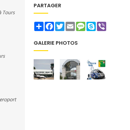
PARTAGER
à Tours
Share
Facebook
Twitter
Email
Message
Skype
Viber
GALERIE PHOTOS
urs
aeroport