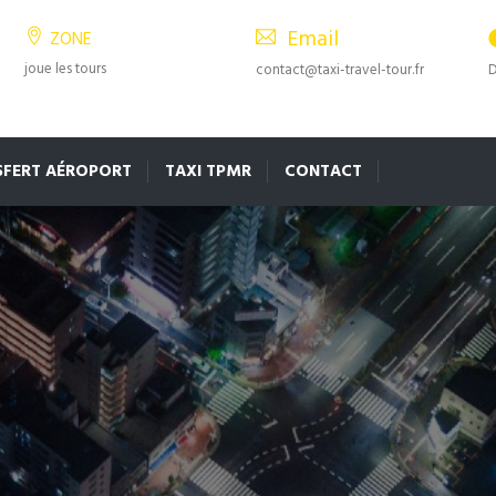
Email
ZONE
joue les tours
contact@taxi-travel-tour.fr
D
SFERT AÉROPORT
TAXI TPMR
CONTACT