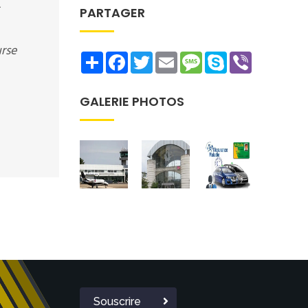
PARTAGER
urse
Share
Facebook
Twitter
Email
Message
Skype
Viber
GALERIE PHOTOS
Souscrire