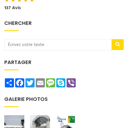
★
★
★
★
★
137 Avis
CHERCHER
PARTAGER
Share
Facebook
Twitter
Email
Message
Skype
Viber
GALERIE PHOTOS