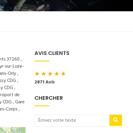
AVIS CLIENTS
nts 37260 ,
r-sur-Loire-
★
★
★
★
★
ris-Orly ,
ssy CDG ,
2871 Avis
sy CDG ,
éroport de
CHERCHER
sy CDG , Gare
es-Corps ,