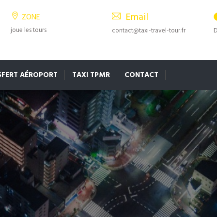
Email
ZONE
joue les tours
contact@taxi-travel-tour.fr
D
SFERT AÉROPORT
TAXI TPMR
CONTACT